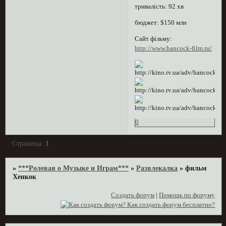
тривалість: 92 хв
бюджет: $150 млн
Сайт фільму:
http://www.hancock-film.ru/
0
Страница:
1
»
***Ролевая о Музыке и Играм***
»
Развлекалка
»
фильм
Хенкок
Создать форум
|
Помощь по форуму