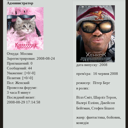
Администратор
Откуда:
Москва
Зарегистрирован
: 2008-08-24
Приглашений:
0
дата випуску: 2008
Сообщений:
44
Уважение:
[+0/-0]
прем'єра: 16 червня 2008
Позитив:
[+0/-0]
Пол:
Женский
режисер: Пітер Берг
Провел на форуме:
в ролях:
3 часа 8 минут
Последний визит:
Вілл Сміт, Шарліз Терон,
2008-08-29 17:14:58
Валері Езлінн, Джейсон
Бейтман, Стефен Бішоп
жанр: фантастика, бойовик,
комедія