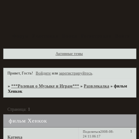
Форум
Участники
Поиск
Регистрация
Войти
Активные темы
Привет, Гость!
Войдите
или
зарегистрируйтесь
.
»
***Ролевая о Музыке и Играм***
»
Развлекалка
»
фильм
Хенкок
Страница:
1
фильм Хенкок
1
Поделиться
2008-08-
24 11:06:17
Катюха