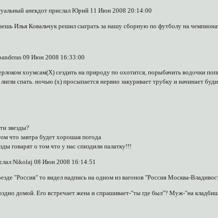
туальный анекдот прислал Юрий 11 Июн 2008 20:14:00
аешь Илья Ковальчук решил сыграть за нашу сборную по футболу на чемпионате
banderas 09 Июн 2008 16:33:00
ерлоком хоумсам(Х) сездить на природу по охотится, порыбачить водочки попи
 лигли спать. ночью (х) просыпается нервно закуривает трубку и начинает буди
эти звезды?
том что завтра будет хорошая погода
езды говарят о том что у нас спиздили палатку!!!
слал Nikolaj 08 Июн 2008 16:14:51
оезде "Россия" то видел надпись на одном из вагонов "Россия Москва-Владивост
здно домой. Его встречает жена и спрашивает-"ты где был"? Муж-"на кладбищ