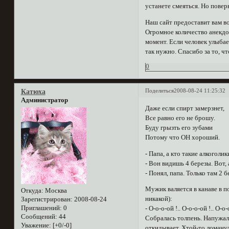
устанете смеяться. Но повер
Наш сайт предоставит вам во
Огромное количество анекдо
момент. Если человек улыбае
так нужно. Спасибо за то, ч
0
Поделиться
2008-08-24 11:25:32
Катюха
Администратор
Даже если спиpт замеpзнет,
Все pавно его не бpошу.
Буду гpызть его зубами
Потому что ОH хоpоший.
- Папа, а кто такие алкоголик
- Вон видишь 4 березы. Вот, 
- Понял, папа. Только там 2 б
Мужик валяется в канаве в п
Откуда:
Москва
никакой):
Зарегистрирован
: 2008-08-24
Приглашений:
0
- О-о-о-ой !.. О-о-о-ой !.. О-о-
Сообщений:
44
Собралась толпень. Напужал
Уважение:
[+0/-0]
откидывает. Хтой-то ломану