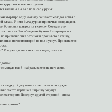
-на вдруг как всплеснет руками:
-тет калина-а-а-а-аа в поле-еее у ручья!
ой квартире одну комнату занимает молодая семья с
ий алкаш. У него была дурная привычка: возвращаясь
мал ботинки и швырял их в стенку. Соседям это
 посовестил. Тот обещал не бузить. Возвращаясь в
 по привычке снял ботинок и бросил его в стенку,
тихонько положил второй на пол и уснул. Просыпается
сосед:
ь ? Мы уже два часа не спим - ждем, пока ты
 домой.
е сомкнула глаз ! - набрасывается на него жена.
и селедку. Водку выпил и захотелось по нужде
ибке вместо кармана в ширинку засунул.
ее глаз торчит. Повернул другой стороной - снова
лазки строить ?