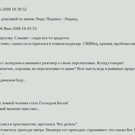
н 2008 18:39:52
 девушкой по имени Люда. Подпись - Людаед.
06 Июн 2008 16:05:53
реулку. Слышит - сзади кто-то крадется.
гонит,- сказал он и спрятался в темном подъезде. СВИНец, хрюкая, пробежал м
н с ксендзом и начинают разговор о своих перспективах. Ксендз говорит:
, конечно, хорошая, но перспективы-то какие? Всю жисть ведь в раввинах приде
?
рдиналом буду...
е земной человек стать Господом Богом!
кий мальчик таки смог...
 ушел в христианство, крестился. Что делать?
етоваться, приходи завтра. Назавтра тот приходит, спрашивает, что сказал Бог.