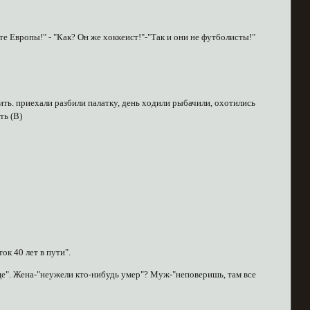
 Европы!" - "Как? Он же хоккеист!"-"Так и они не футболисты!"
ть. приехали разбили палатку, день ходили рыбачили, охотились
ть (В)
ок 40 лет в пути".
е". Жена-"неужели кто-нибудь умер"? Муж-"неповеришь, там все