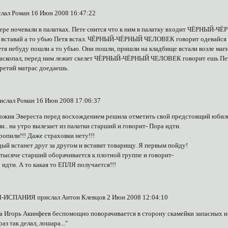
лал Роман 16 Июн 2008 16:47:22
гере ночевали в палатках. Пете снится что к ним в палатку входит ЧЁРНЫЙ-
тавай а то убью Петя встал. ЧЁРНЫЙ-ЧЁРНЫЙ ЧЕЛОВЕК говорит одевайся ,
я небуду пошли а то убью. Они пошли, пришли на кладбище встали возле ма
 Раскопал, перед ним лежит скелет ЧЁРНЫЙ-ЧЁРНЫЙ ЧЕЛОВЕК говорит ешь Петя 
третий матрас доедаешь.
ислал Роман 16 Июн 2008 17:06:37
жия Эвереста перед восхождением решила отметить свой предстоящий юбилейны
и.. на утро вылезает из палатки старший и говорит- Пора идти.
опили!!! Даже страховки нету!!!
дый встанет друг за другом и вставит товарищу. Я первым пойду!
й тысяче старший оборачивается к плотной группе и говорит-
у идти. А то какая то ЕПЛЯ получается!!!
ИСПАНИЯ прислал Антон Клевцов 2 Июн 2008 12:04:10
а Игорь Акинфеев беспомощно поворачивается в сторону скамейки запасных и к
раз так делал, лошара..."