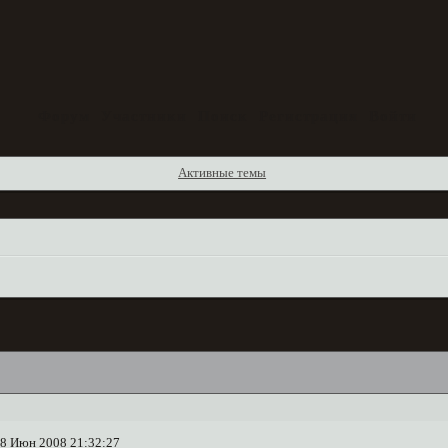
Форум
Участники
Поиск
Регистрация
Войти
Активные темы
18 Июн 2008 21:32:27