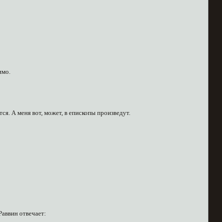
имо.
тся. А меня вот, может, в епископы произведут.
 Раввин отвечает: