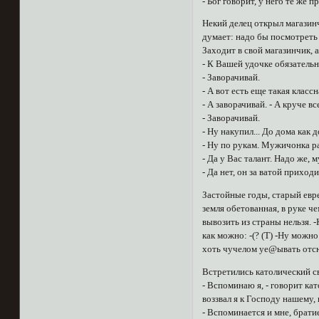
- Бог говорит, у него те же 
Некий делец открыл магазинч
думает: надо бы посмотреть 
Заходит в свой магазинчик,
- К Вашей удочке обязательн
- Заворачивай.
- А вот есть еще такая класс
- А заворачивай. - А круче 
- Заворачивай.
- Ну накупил... До дома как 
- Ну по рукам. Мужичонка ра
- Да у Вас талант. Надо же, 
- Да нет, он за ватой приход
Застойные годы, старый евре
земля обетованная, в руке ч
вывозить из страны нельзя. -
как можно: -(? (Т) -Ну можн
хоть чучелом уе@ывать отс
Встретились католический с
- Вспоминаю я, - говорит кат
воззвал я к Господу нашему, 
- Вспоминается и мне, братие