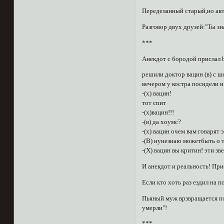
Переделанный старый,но ак
Разговор двух друзей:"Ты зн
***
Анекдот с бородой прислал 
решили доктор вацин (в) с ш
вечером у костра посидели и
-(х) вацин!
тот спит
-(х)вацин!!!
-(в) да хоумс?
-(х) вацин очем вам говарят 
-(В) нунезнаю можетбыть о 
-(Х) вацин вы критин! эти зв
И анекдот и реальность! При
Если кто хоть раз ездил на п
Пьяный муж врзвращается по
умерли"!
***