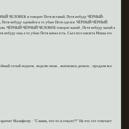
ЧЁРНЫЙ ЧЕЛОВЕК и говорит Петя вставай, Петя небуду ЧЁРНЫЙ-
 Петя небуду одевайся а то убью Петя оделся. ЧЁРНЫЙ-ЧЁРНЫЙ
гилы. ЧЁРНЫЙ-ЧЁРНЫЙ ЧЕЛОВЕК говорит капай , Петя небуду капай а
небуду ешь а то убью Петя начал есть. Сьел пол скилета Миша его
й сотый подъем.. неделю пили... кончились деньги... продали все
ричит Малафееву : "Славик, что-то я очкую!!!" На что тот отвечает