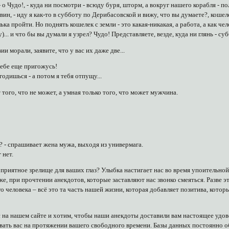
 о Чудо!, - куда ни посмотри - всюду буря, шторм, а вокруг нашего корабля - 
ввин, - иду я как-то в субботу по Дерибасовской и вижу, что вы думаете?, коше
ка пройти. Но поднять кошелек с земли - это какая-никакая, а работа, а как че
... и что бы вы думали я узрел? Чудо! Представляете, везде, куда ни глянь - с
ии морали, заявите, что у вас их даже две...
тебе еще пригожусь!
годишься - а потом я тебя отпущу...
того, что не может, а умная только того, что может мужчина.
а? - спрашивает жена мужа, выходя из универмага.
 нет.
 приятное зрелище для ваших глаз? Улыбка настигает нас во время упоительной 
же, при прочтении анекдотов, которые заставляют нас звонко смеяться. Разве 
о человека – всё это та часть нашей жизни, которая добавляет позитива, кот
 на нашем сайте и хотим, чтобы наши анекдоты доставили вам настоящее удов
вать вас на протяжении вашего свободного времени. Базы данных постоянно обн