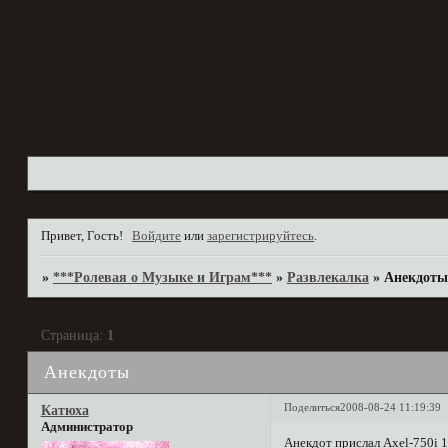
Привет, Гость!
Войдите
или
зарегистрируйтесь
.
»
***Ролевая о Музыке и Играм***
»
Развлекалка
»
Анекдоты
Страница:
1
Анекдоты
Поделиться
2008-08-24 11:19:39
Катюха
Администратор
Анекдот прислал Axel-750i 