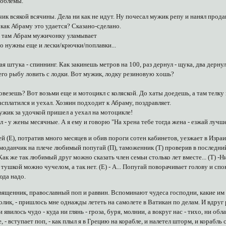
проблемы.
ик всякой всячины. Дела ни как не идут. Ну почесал мужик репу и нанял прод
как Абраму это удается? Сказано-сделано.
 а там Абрам мужичонку уламывает
о нужны еще и лески/крючки/поплавки...
ная штука - спиннинг. Как закинешь метров на 100, раз дернул - щука, два дернул
всего рыбу ловить с лодки. Вот мужик, лодку резиновую хошь?
довезешь? Вот возьми еще и мотоцикл с коляской. До хаты доедешь, а там телку 
сплатился и уехал. Хозяин подходит к Абраму, поздравляет.
мужик за удочкой пришел а уехал на мотоцикле!
ил - у жены месячные. А я ему и говорю "На хрена тебе тогда жена - езжай лучш
й (Е), потратив много месяцев и обив пороги сотен кабинетов, уезжает в Изра
емоданчик на плече любимый попугай (П), таможенник (Т) проверив в последний
Как же так любимый друг можно сказать член семьи столько лет вместе... (Т) -Ни
о тушкой можно чучелом, а так нет. (Е) - А... Попугай поворачивает голову и 
юда надо.
вященник, православный поп и раввин. Вспоминают чудеса господни, какие им 
олик, - пришлось мне однажды лететь на самолете в Ватикан по делам. И вдруг р
и явилось чудо - куда ни глянь - гроза, буря, молнии, а вокруг нас - тихо, ни о
, - вступает поп, - как плыл я в Грецию на корабле, и налетел шторм, и корабль