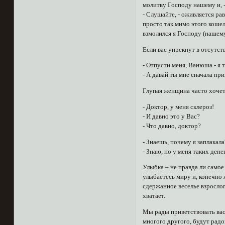
молитву Господу нашему и, -
- Слушайте, - оживляется ра
просто так мимо этого кошель
взмолился я Господу (нашему)
Если вас упрекнут в отсутств
- Отпусти меня, Ванюша - я 
- А давай ты мне сначала при
Глупая женщина часто хочет 
- Доктор, у меня склероз!
- И давно это у Вас?
- Что давно, доктор?
- Знаешь, почему я заплакал
- Знаю, но у меня таких денег
Улыбка – не правда ли самое
улыбаетесь миру и, конечно 
сдержанное веселье взрослог
хватает.
Мы рады приветствовать вас
многого другого, будут радо