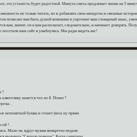
ьте, эта усталость будет радостной. Минута смеха продлевает жизнь на 5 минут
зможность не только читать, но и добавлять свои анекдоты и смешные истории.
тов позволит вам быть душой компании и упрочнит ваш словарный запас, уме
тся вам, значит, он к вам располагает, следовательно, и начинает доверять. П
то посетили наш сайт и улыбнулись. Мы рады видеть вас!
и ?
а алкоголику кажется что их 8. Понял ?
ерезы...
озе непонятной буквы и стонет (весь ну прямо
о-ой !..
ись. Мало-ли, вдруг мужик конкретно педали
лся вызывать "Скорую помощь". Когда санитары