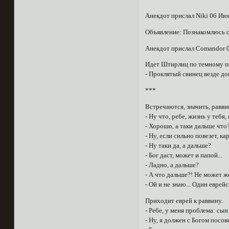
Анекдот прислал Niki 06 Ию
Объявление: Познакомлюсь с
Анекдот прислал Comandor 
Идет Штирлиц по темному пе
- Проклятый свинец везде до
***
Встречаются, значить, равви
- Ну что, ребе, жизнь у тебя
- Хорошо, а таки дальше что
- Ну, если сильно повезет, ка
- Ну таки да, а дальше?
- Бог даст, может и папой...
- Ладно, а дальше?
- А что дальше?! Не может ж
- Ой и не знаю... Один еврейс
Приходит еврей к раввину.
- Ребе, у меня проблема: сын
- Ну, я должен с Богом посов