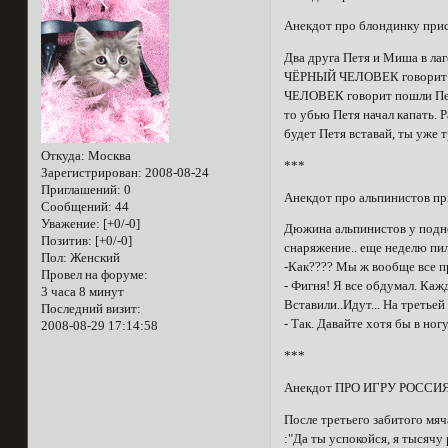
Анекдот про блондинку прис
Два друга Петя и Миша в ла
ЧЁРНЫЙ ЧЕЛОВЕК говорит вс
ЧЕЛОВЕК говорит пошли Пет
то убью Петя начал капать.
будет Петя вставай, ты уже 
Откуда:
Москва
***
Зарегистрирован
: 2008-08-24
Приглашений:
0
Анекдот про альпинистов пр
Сообщений:
44
Уважение:
[+0/-0]
Дюжина альпинистов у подно
Позитив:
[+0/-0]
снаряжение.. еще неделю пил
Пол:
Женский
-Как???? Мы ж вообще все пр
Провел на форуме:
- Фигня! Я все обдумал. Каж
3 часа 8 минут
Вставили..Идут... На третье
Последний визит:
- Так. Давайте хотя бы в ног
2008-08-29 17:14:58
***
Анекдот ПРО ИГРУ РОССИЯ-
После третьего забитого мяч
:"Да ты успокойся, я тысячу 