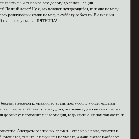
полный штиль! И так было всю дорогу до самой Греции.
лек! Полный денег! Ну я, как человек нуждающийся, конечно не могу
ловек религиозный я таки не могу в субботу работать! В отчаянии
уббота, а вокруг меня - ПЯТНИЦА!
беседы в веселой компании, во время прогулки по улице, когда вы
это не прекрасно? Смех от всей души, искренний детский смех или же
орый формирует положительные эмоции, ведь именно их нам так часто не
ольствие. Анекдоты различных времен – старые и новые, тематик и
овляются, так что, от скуки вы не умрете, а даже скорее наоборот –