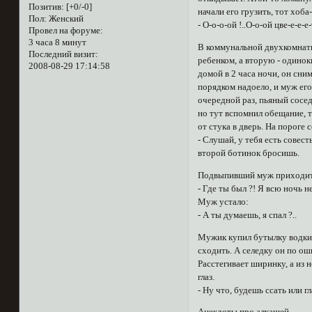
Позитив:
[+0/-0]
начали его грузить, тот хоба
Пол:
Женский
- О-о-о-ой !..О-о-ой цве-е-е-е
Провел на форуме:
3 часа 8 минут
В коммунальной двухкомнатн
Последний визит:
ребенком, а вторую - одинок
2008-08-29 17:14:58
домой в 2 часа ночи, он сни
порядком надоело, и муж его
очередной раз, пьяный сосед
но тут вспомнил обещание, 
от стука в дверь. На пороге 
- Слушай, у тебя есть совест
второй ботинок бросишь.
Подвыпивший муж приходит
- Где ты был ?! Я всю ночь н
Муж устало:
- А ты думаешь, я спал ?..
Мужик купил бутылку водки 
сходить. А селедку он по ош
Расстегивает ширинку, а из н
глаз.
- Ну что, будешь ссать или г