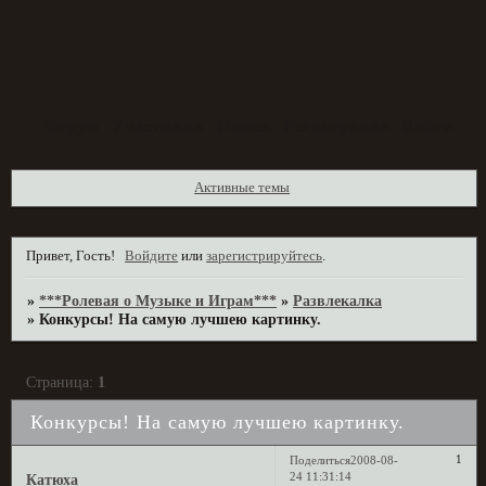
Форум
Участники
Поиск
Регистрация
Войти
Активные темы
Привет, Гость!
Войдите
или
зарегистрируйтесь
.
»
***Ролевая о Музыке и Играм***
»
Развлекалка
»
Конкурсы! На самую лучшею картинку.
Страница:
1
Конкурсы! На самую лучшею картинку.
1
Поделиться
2008-08-
24 11:31:14
Катюха