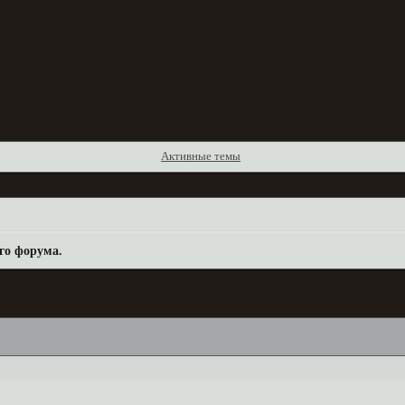
Форум
Участники
Поиск
Регистрация
Войти
Активные темы
го форума.