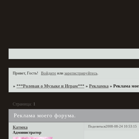
Привет, Гость!
Войдите
или
зарегистрируйтесь
.
»
***Ролевая о Музыке и Играм***
»
Рекламка
»
Реклама мое
Страница:
1
Реклама моего форума.
Поделиться
2008-08-24 10:53:15
Катюха
Администратор